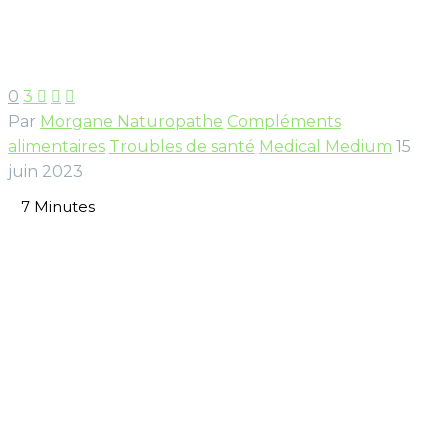
0
3



Par
Morgane Naturopathe
Compléments
alimentaires
Troubles de santé
Medical Medium
15
juin 2023
7
Minutes