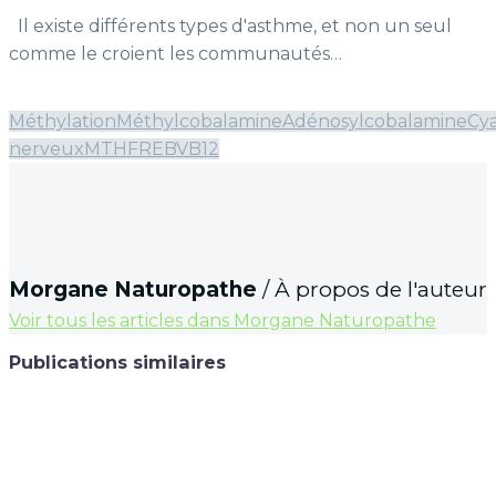
Il existe différents types d'asthme, et non un seul
comme le croient les communautés…
Méthylation
Méthylcobalamine
Adénosylcobalamine
Cy
nerveux
MTHFR
EBV
B12
Morgane Naturopathe
/ À propos de l'auteur
Voir tous les articles dans Morgane Naturopathe
Publications similaires