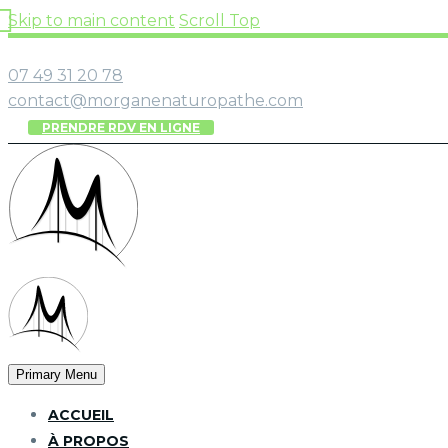
Skip to main content
Scroll Top
87 A avenue de Verdun, 69540 Irigny
07 49 31 20 78
contact@morganenaturopathe.com
PRENDRE RDV EN LIGNE
Primary Menu
ACCUEIL
À PROPOS