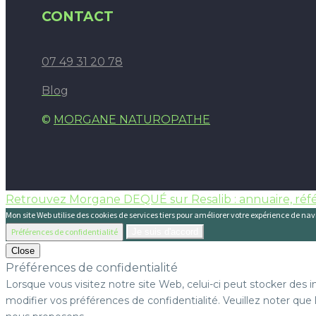
CONTACT
07 49 31 20 78
Blog
©
MORGANE NATUROPATHE
Retrouvez Morgane DEQUÉ sur Resalib : annuaire, réf
Mon site Web utilise des cookies de services tiers pour améliorer votre expérience de navi
Préférences de confidentialité
Je suis d'accord
Close
Préférences de confidentialité
Lorsque vous visitez notre site Web, celui-ci peut stocker des 
modifier vos préférences de confidentialité. Veuillez noter que