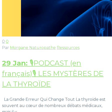
0
0
Par
Morgane Naturopathe
Ressources
29 Jan:
🎙️PODCAST (en
français)🎙️ LES MYSTÈRES DE
LA THYROÏDE
La Grande Erreur Qui Change Tout La thyroïde est
souvent au cœur de nombreux débats médicaux,
mais il y…