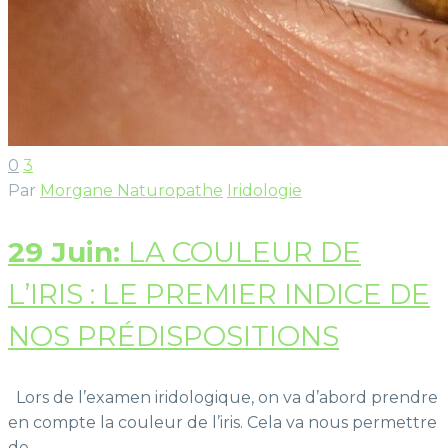
0
3
Par
Morgane Naturopathe
Iridologie
29 Juin:
LA COULEUR DE
L’IRIS : LE PREMIER INDICE DE
NOS PRÉDISPOSITIONS
Lors de l’examen iridologique, on va d’abord prendre
en compte la couleur de l’iris. Cela va nous permettre
de…