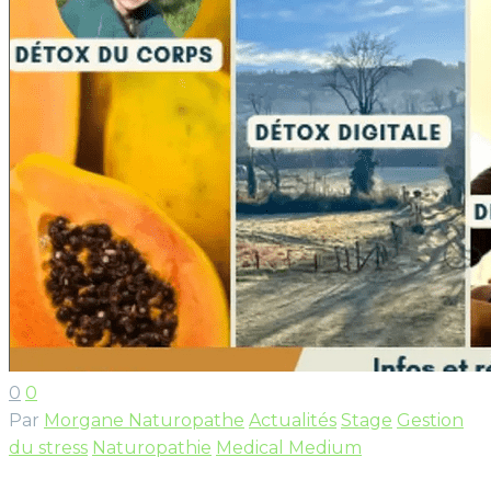
0
0
Par
Morgane Naturopathe
Actualités
Stage
Gestion
du stress
Naturopathie
Medical Medium