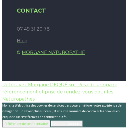
CONTACT
07 49 31 20 78
Blog
©
MORGANE NATUROPATHE
Retrouvez Morgane DEQUÉ sur Resalib : annuaire,
référencement et prise de rendez-vous pour les
Naturopathes
Mon site Web utilise des cookies de services tiers pour améliorer votre expérience de
navigation. En savoir plus sur ce sujet et sur la manière de contrôler les cookies en
cliquant sur "Préférences de confidentialité".
Préférences de confidentialité
Je suis d'accord