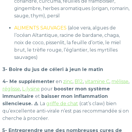
coriandre, curcuma, feuilles de framboisier,
gingembre, herbes aromatiques (origan, romarin,
sauge, thym), persil
ALIMENTS SAUVAGES
(aloe vera, algues de
l’océan Altantique, racine de bardane, chaga,
noix de coco, pissenlit, la feuille d’ortie, le miel
brut, le trèfle rouge, l’églantier, les myrtilles
sauvages)
3- Boire du jus de céleri à jeun le matin
4- Me supplémenter
en
zinc
,
B12
,
vitamine C
,
mélisse
,
réglisse
,
L-lysine
pour
booster mon système
immunitaire
et
baisser mon inflammation
silencieuse. ⚠️
La
griffe de chat
(cat’s claw) bien
qu’excellente anti-virale n’est pas recommandée si on
cherche à procréer.
5- Entreprendre une des nombreuses cures de