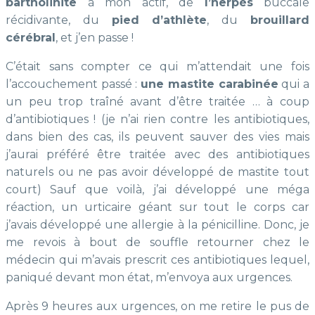
bartholinite
à mon actif, de
l’herpès
buccale
récidivante, du
pied d’athlète
, du
brouillard
cérébral
, et j’en passe !
C’était sans compter ce qui m’attendait une fois
l’accouchement passé :
une mastite carabinée
qui a
un peu trop traîné avant d’être traitée … à coup
d’antibiotiques ! (je n’ai rien contre les antibiotiques,
dans bien des cas, ils peuvent sauver des vies mais
j’aurai préféré être traitée avec des antibiotiques
naturels ou ne pas avoir développé de mastite tout
court) Sauf que voilà, j’ai développé une méga
réaction, un urticaire géant sur tout le corps car
j’avais développé une allergie à la pénicilline. Donc, je
me revois à bout de souffle retourner chez le
médecin qui m’avais prescrit ces antibiotiques lequel,
paniqué devant mon état, m’envoya aux urgences.
Après 9 heures aux urgences, on me retire le pus de